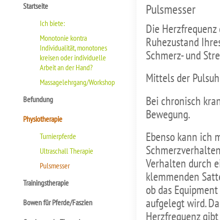
Startseite
Pulsmesser
Ich biete:
Die Herzfrequenz g
Monotonie kontra
Ruhezustand Ihres 
Individualität, monotones
Schmerz- und Stre
kreisen oder individuelle
Arbeit an der Hand?
Mittels der Pulsuh
Massagelehrgang/Workshop
Bei chronisch kra
Befundung
Bewegung.
Physiotherapie
Ebenso kann ich m
Turnierpferde
Schmerzverhalten 
Ultraschall Therapie
Verhalten durch e
Pulsmesser
klemmenden Sattel
Trainingstherapie
ob das Equipment 
aufgelegt wird. Da
Bowen für Pferde/Faszien
Herzfrequenz gibt